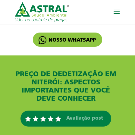
NOSSO WHATSAPP
PREÇO DE DEDETIZAÇÃO EM
NITERÓI: ASPECTOS
IMPORTANTES QUE VOCÊ
DEVE CONHECER
Avaliação post