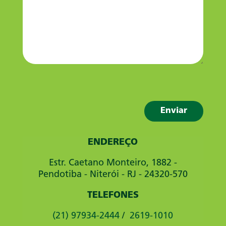
ENDEREÇO
Estr. Caetano Monteiro, 1882 -
Pendotiba - Niterói - RJ - 24320-570
TELEFONES
(21) 97934-2444
/
2619-1010