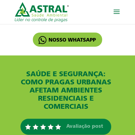
NOSSO WHATSAPP
SAÚDE E SEGURANÇA:
COMO PRAGAS URBANAS
AFETAM AMBIENTES
RESIDENCIAIS E
COMERCIAIS
Avaliação post