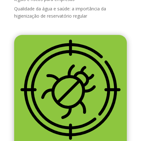
Qualidade da água e saúde: a importância da
higienização de reservatório regular