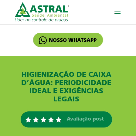
NOSSO WHATSAPP
HIGIENIZAÇÃO DE CAIXA
D’ÁGUA: PERIODICIDADE
IDEAL E EXIGÊNCIAS
LEGAIS
Avaliação post