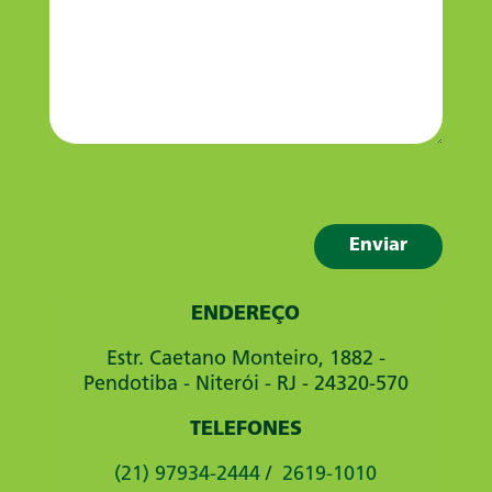
ENDEREÇO
Estr. Caetano Monteiro, 1882 -
Pendotiba - Niterói - RJ - 24320-570
TELEFONES
(21) 97934-2444
/
2619-1010