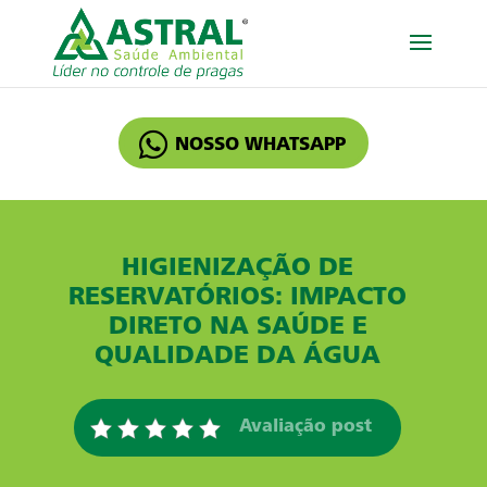
NOSSO WHATSAPP
HIGIENIZAÇÃO DE
RESERVATÓRIOS: IMPACTO
DIRETO NA SAÚDE E
QUALIDADE DA ÁGUA
Avaliação post