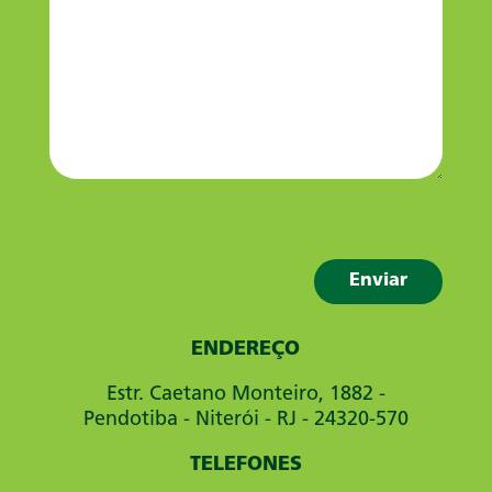
ENDEREÇO
Estr. Caetano Monteiro, 1882 -
Pendotiba - Niterói - RJ - 24320-570
TELEFONES